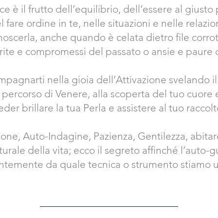
e è il frutto dell’equilibrio, dell’essere al giusto
l fare ordine in te, nelle situazioni e nelle relazio
scerla, anche quando è celata dietro file corro
erite e compromessi del passato o ansie e paure d
agnarti nella gioia dell’Attivazione svelando il
l percorso di Venere, alla scoperta del tuo cuore e
eder brillare la tua Perla e assistere al tuo raccolt
ne, Auto-Indagine, Pazienza, Gentilezza, abitare
turale della vita;
ecco il segreto affinché l’auto-
temente da quale tecnica o strumento stiamo u