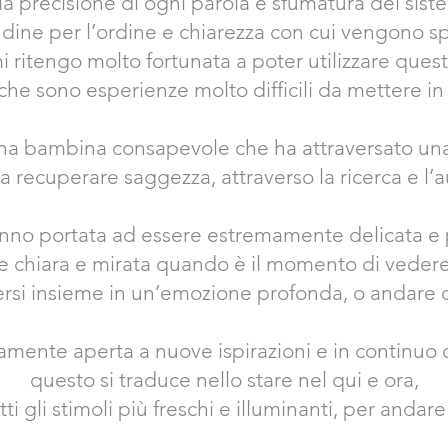
la precisione di ogni parola e sfumatura del sist
dine per l’ordine e chiarezza con cui vengono 
i ritengo molto fortunata a poter utilizzare ques
che sono esperienze molto difficili da mettere in
na bambina consapevole che ha attraversato una vi
 recuperare saggezza, attraverso la ricerca e l’
nno portata ad essere estremamente delicata e pa
 chiara e mirata quando è il momento di vedere,
rsi insieme in un’emozione profonda, o andare o
mente aperta a nuove ispirazioni e in continu
questo si traduce nello stare nel qui e ora,
 gli stimoli più freschi e illuminanti, per andare 