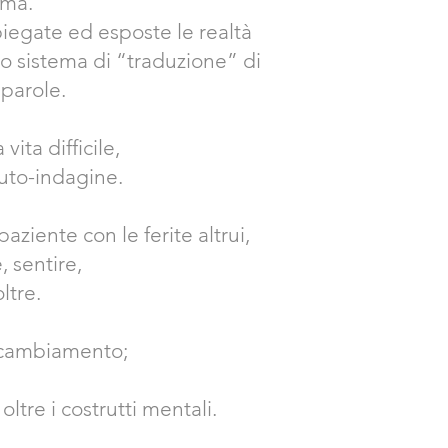
ema.
spiegate ed esposte
le realtà
to sistema di “traduzione” di
 parole.
ta difficile,
auto-indagine.
ziente con le ferite altrui,
 sentire,
ltre.
o cambiamento;
oltre i costrutti mentali.