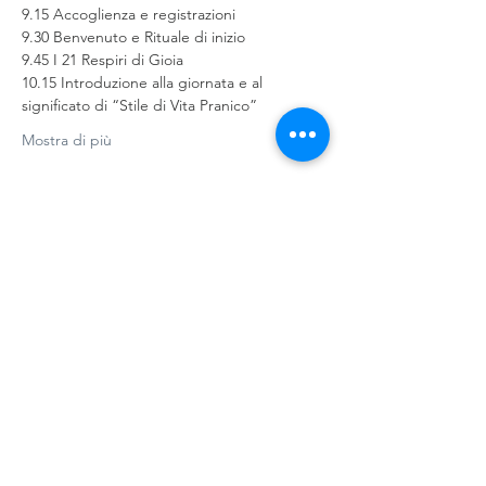
9.15 Accoglienza e registrazioni
9.30 Benvenuto e Rituale di inizio
9.45 I 21 Respiri di Gioia
10.15 Introduzione alla giornata e al 
significato di “Stile di Vita Pranico”
Mostra di più
Condividi questo evento
©
2018-2026
Life Power di Pietro
Carlo Leali - Tutti i diritti riservati |
Tel.
335.248663
| P.IVA