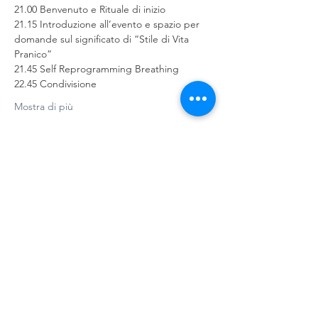
21.00 Benvenuto e Rituale di inizio
21.15 Introduzione all’evento e spazio per 
domande sul significato di “Stile di Vita 
Pranico”
21.45 Self Reprogramming Breathing
22.45 Condivisione
Mostra di più
Condividi questo evento
©
2018-2026
Life Power di Pietro
Carlo Leali - Tutti i diritti riservati |