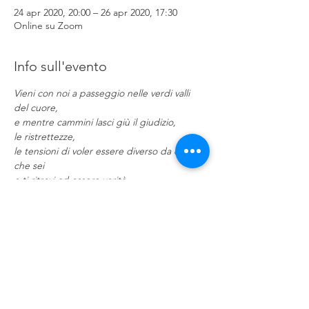
24 apr 2020, 20:00 – 26 apr 2020, 17:30
Online su Zoom
Info sull'evento
Vieni con noi a passeggio nelle verdi valli 
del cuore, 
e mentre cammini lasci giù il giudizio, 
le ristrettezze, 
le tensioni di voler essere diverso da quello 
che sei 
e ti ritrovi ad essere verità, 
presenza 
Mostra di più
Condividi questo evento