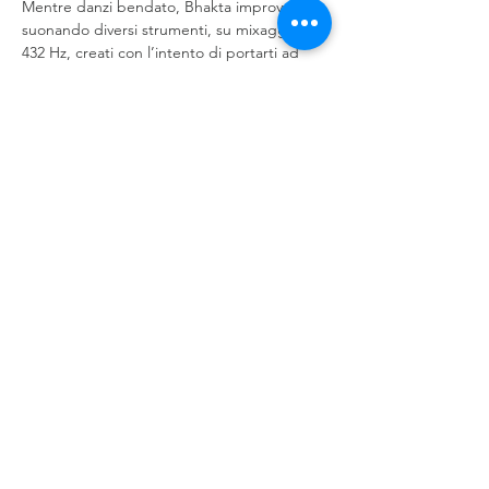
Mentre danzi bendato, Bhakta improvvisa, 
suonando diversi strumenti, su mixaggi a 
432 Hz, creati con l’intento di portarti ad 
esplorare il tuo sentire. Alti e bassi, cambi 
di ritmo e di emozioni, nello sguardo di 
consapevolezza, supporto e cura di Babula. 
“Sii…
Mostra di più
Condividi questo evento
©
2018-2026
Life Power di Pietro