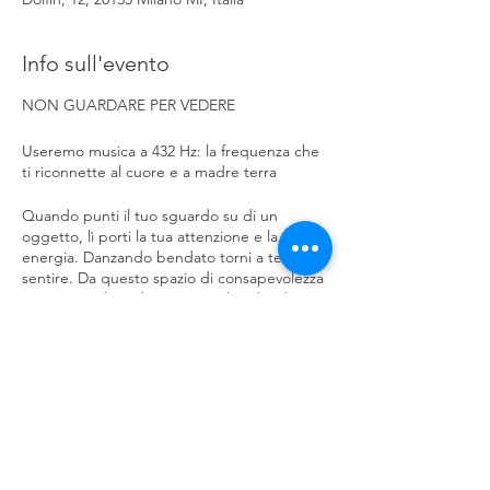
Info sull'evento
NON GUARDARE PER VEDERE
Useremo musica a 432 Hz: la frequenza che
ti riconnette al cuore e a madre terra
Quando punti il tuo sguardo su di un
oggetto, lì porti la tua attenzione e la tua
energia. Danzando bendato torni a te, al
sentire. Da questo spazio di consapevolezza
ti può accadere di incontrare la solitudine
oppure l'altro, attraverso la presenza, il
gioco, la cura, il ritmo, l'amore, il tocco.
Nell'altro trovi ciò che è: un altro modo di
tornare a te, nella fusione.
Condividi questo evento
Vita che diventa pura danza nell'Uno
composto da diverse forme: i colori
dell'individualità compongono un'unica
meravigliosa opera d'arte, un unico respiro,