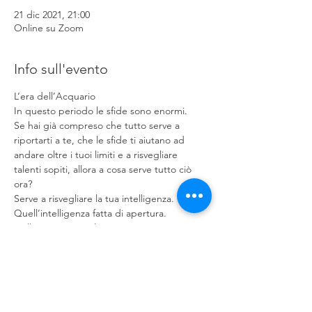
21 dic 2021, 21:00
Online su Zoom
Info sull'evento
L’era dell’Acquario
In questo periodo le sfide sono enormi.
Se hai già compreso che tutto serve a 
riportarti a te, che le sfide ti aiutano ad 
andare oltre i tuoi limiti e a risvegliare 
talenti sopiti, allora a cosa serve tutto ciò 
ora?
Serve a risvegliare la tua intelligenza.
Quell’intelligenza fatta di apertura.
Nell’apertura ascolti, senti, osservi, sei 
presente a tutto ciò che è, qui, ora, istante 
dopo istante.
Mostra di più