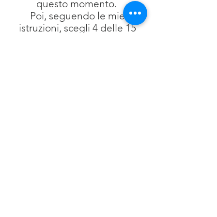
questo momento.
Poi, seguendo le mie
istruzioni, scegli 4 delle 15
Equilibrium essenziali, le
disponi di fronte a te,
contemplandole, ricevendole
e sentendole con tutto il tuo
essere.
Aura-Soma Essentials è una
lettura intuitiva che fai a te
stesso, ascoltandoti
e cogliendo i movimenti
energetici ed emotivi che si
manifestano in te, lasciando
emergere anche immagini,
suoni, parole, sensazioni e
memorie.