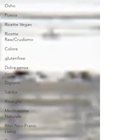
Osho
Poesia
Ricette Vegan
Ricette
Raw/Crudismo
Colore
glutenfree
Dolce senza
zucchero
Digiuno
Sabba
Risveglio
Meditazione
Naturale
Ritiri Neo-Pranic
Living