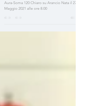
Benvenuta Persefone! Nuova Equilibrium
Aura-Soma 120 Chiaro su Arancio Nata il 27
Maggio 2021 alle ore 8.00