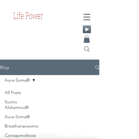
Life Power
Blog
Aura-Soma®
All Posts
Suono
Alchemico®
Aura-Soma®
Breatharianesimo
Consapevolezza