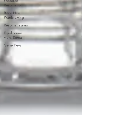
Processo
Respiriano
Ritiro Neo-
Pranic Living
Respirianesimo
Equilibrium
Aura-Soma
Gene Keys